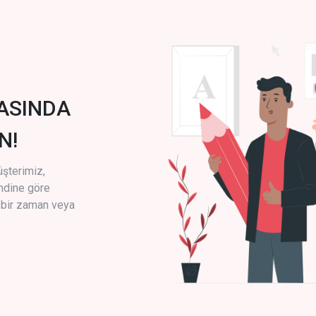
ASINDA
N!
üşterimiz,
endine göre
i bir zaman veya