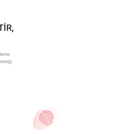
İR,
ödeme
çeneği